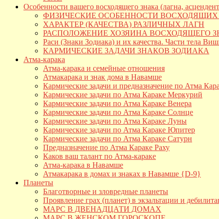
Особенности вашего восходящего знака (лагна, асцендент
ФИЗИЧЕСКИЕ ОСОБЕННОСТИ ВОСХОДЯЩИХ
ХАРАКТЕР (КАЧЕСТВА) РАЗЛИЧНЫХ ЛАГН
РАСПОЛОЖЕНИЕ ХОЗЯИНА ВОСХОДЯЩЕГО З
Раси (Знаки Зодиака) и их качества. Части тела Виш
КАРМИЧЕСКИЕ ЗАДАЧИ ЗНАКОВ ЗОДИАКА
Атма-карака
Атма-карака и семейные отношения
Атмакарака и знак дома в Навамше
Кармические задачи и предназначение по Атма Кар
Кармические задачи по Атма Караке Меркурий
Кармические задачи по Атма Караке Венера
Кармические задачи по Атма Караке Солнце
Кармические задачи по Атма Караке Луны
Кармические задачи по Атма Караке Юпитер
Кармические задачи по Атма Караке Сатурн
Предназначение по Атма Караке Раху
Каков ваш талант по Атма-караке
Атма-карака в Навамше
Атмакарака в домах и знаках в Навамше {D-9}
Планеты
Благотворные и зловредные планеты
Проявление грах (планет) в экзальтации и дебилит
МАРС В ДВЕНАДЦАТИ ДОМАХ
МАРС В ЖЕНСКОМ ГОРОСКОПЕ