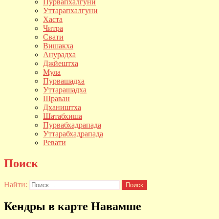
Пурвапхалгуни
Уттарапхалгуни
Хаста
Читра
Свати
Вишакха
Анурадха
Джйештха
Мула
Пурвашадха
Уттарашадха
Шраван
Дхаништха
Шатабхиша
Пурвабхадрапада
Уттарабхадрапада
Ревати
Поиск
Найти:
Кендры в карте Навамше