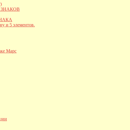
)
 ЗНАКОВ
НАКА
ну и 5 элементов.
аке Марс
ации