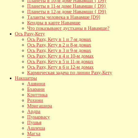
Планеты в 10-м доме Навамши { D9}
Планеты в 11-м доме Навамши { D9}
Планеты в 12-м доме Навамши { D9}
Таланты человека в Навамше [D9]
Кендры в карте Навамше
Что показывают дустханы в Навамше?
Ось Раху-Кету
Ось Раху, Кету в 1 и 7-м домах
Ось Раху, Кету в 2 и 8-м домах
Ось Раху, Кету в 3 и 9-м домах
Ось Раху, Кету в 4 и 10-м домах
Ось Раху, Кету в 5 и 11-м домах
Ось Раху, Кету в 6 и 12-м домах
Кармическая задача по линии Раху-Кету
Накшатры
Ашвини
Бхарани
Криттика
Рохини
Мригашира
Ардра
Пунарвасу
Пушья
Ашлеша
Магха