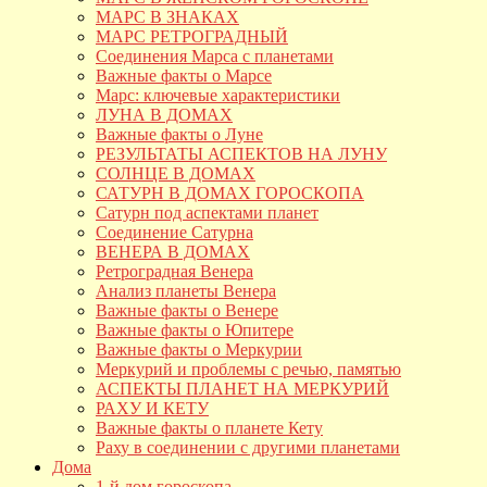
МАРС В ЗНАКАХ
МАРС РЕТРОГРАДНЫЙ
Соединения Марса с планетами
Важные факты о Марсе
Марс: ключевые характеристики
ЛУНА В ДОМАХ
Важные факты о Луне
РЕЗУЛЬТАТЫ АСПЕКТОВ НА ЛУНУ
СОЛНЦЕ В ДОМАХ
САТУРН В ДОМАХ ГОРОСКОПА
Сатурн под аспектами планет
Соединение Сатурна
ВЕНЕРА В ДОМАХ
Ретроградная Венера
Анализ планеты Венера
Важные факты о Венере
Важные факты о Юпитере
Важные факты о Меркурии
Меркурий и проблемы с речью, памятью
АСПЕКТЫ ПЛАНЕТ НА МЕРКУРИЙ
РАХУ И КЕТУ
Важные факты о планете Кету
Раху в соединении с другими планетами
Дома
1-й дом гороскопа