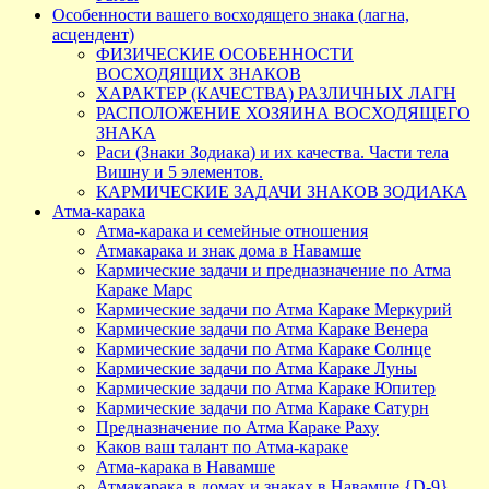
Особенности вашего восходящего знака (лагна,
асцендент)
ФИЗИЧЕСКИЕ ОСОБЕННОСТИ
ВОСХОДЯЩИХ ЗНАКОВ
ХАРАКТЕР (КАЧЕСТВА) РАЗЛИЧНЫХ ЛАГН
РАСПОЛОЖЕНИЕ ХОЗЯИНА ВОСХОДЯЩЕГО
ЗНАКА
Раси (Знаки Зодиака) и их качества. Части тела
Вишну и 5 элементов.
КАРМИЧЕСКИЕ ЗАДАЧИ ЗНАКОВ ЗОДИАКА
Атма-карака
Атма-карака и семейные отношения
Атмакарака и знак дома в Навамше
Кармические задачи и предназначение по Атма
Караке Марс
Кармические задачи по Атма Караке Меркурий
Кармические задачи по Атма Караке Венера
Кармические задачи по Атма Караке Солнце
Кармические задачи по Атма Караке Луны
Кармические задачи по Атма Караке Юпитер
Кармические задачи по Атма Караке Сатурн
Предназначение по Атма Караке Раху
Каков ваш талант по Атма-караке
Атма-карака в Навамше
Атмакарака в домах и знаках в Навамше {D-9}