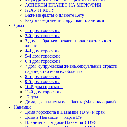
АСПЕКТЫ ПЛАНЕТ НА МЕРКУРИЙ
РАХУ И КЕТУ
Важные факты о планете Кету
Раху в соединении с другими планетами
Дома
1-й дом гороскопа
2-й дом гороскопа
3 дом — братьев, отваги, продолжительность
жизни.
4-й дом гороскопа
5-й дом гороскопа
6-й дом гороскопа
7 дом -супружеская жизнь,сексуальные страсти,
партнерство во всех областях.
8-й дом гороскопа
9-й дом гороскопа
10-й дом гороскопа
11-й дом гороскопа
12 дом
Дома, где планеты ослаблены (Марана-карака)
Навамша
Дома гороскопа в Навамше {D-9} и брак
Дома в Навамше — карте D9
Планеты в 1-м доме Навамши { D9}