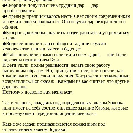
◆Скорпион получил очень трудный дар — дар
преобразования.
◆Стрельцу предписывалось нести Свет своим современникам
и научить людей радоваться. Он получил дар безграничного
обилия.
◆Козерог должен был научить людей работать и устремляться
к цели.
◆Водолей получил дар свободы и задание служить
человечеству, направляя его в будущее.
◆Рыбы получили самый великий из всех даров — они были
наделены пониманием Бога.
И дети ушли, полны решимости, делать свою работу
наилучшим образом. Но, приступив к ней, они поняли, как
трудно выполнять свои поручения. Когда же они озадаченные
возвратились, Бог сказал: «Каждый из вас считает, что другие
дары лучше.
Поэтому я позволю вам меняться».
Так и человек, рождаясь под определенным знаком Зодиака,
принимает на себя соответствующее задание Кармы, которые
в последующей череде воплощений меняются.
Какие же задачи предназначаются рожденным под
определенным знаком Зодиака?