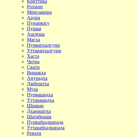
Криттика
Рохини
Мригашира
Ардра
Пунарвасу
Пушья
Ашлеша
Магха
Пурвапхалгуни
Уттарапхалгуни
Хаста
Читра
Свати
Вишакха
Анурадха
Джйештха
Мула
Пурвашадха
Уттарашадха
Шраван
Дхаништха
Шатабхиша
Пурвабхадрапада
Уттарабхадрапада
Ревати