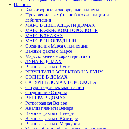
Планеты
Благотворные и зловредные планеты
Проявление грах (планет) в экзальтации и
дебилитации
МАРС В ДВЕНАДЦАТИ ДОМАХ
МАРС В ЖЕНСКОМ ГОРОСКОПЕ
МАРС В ЗНАКАХ
МАРС РЕТРОГРАДНЫЙ
Соединения Марса с планетами
Важные факты о Марсе
Марс: ключевые характеристики
ЛУНА В ДОМАХ
Важные факты о Луне
РЕЗУЛЬТАТЫ АСПЕКТОВ НА ЛУНУ
СОЛНЦЕ В ДОМАХ
САТУРН В ДОМАХ ГОРОСКОПА
Сатурн под аспектами планет
Соединение Сатурна
ВЕНЕРА В ДОМАХ
Ретроградная Венера
Анализ планеты Венера
Важные факты о Венере
Важные факты о Юпитере
Важные факты о Меркурии
Меркурий и проблемы с речью, памятью