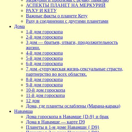
АСПЕКТЫ ПЛАНЕТ НА МЕРКУРИЙ
РАХУ И КЕТУ
Важные факты о планете Кету
Раху в соединении с другими планетами
Дома
1-й дом гороскопа
2-й дом гороскопа
3 дом — братьев, отваги, продолжительность
жизни.
4-й дом гороскопа
5-й дом гороскопа
6-й дом гороскопа
7 дом -супружеская жизнь,сексуальные страсти,
партнерство во всех областях.
8-й дом гороскопа
9-й дом гороскопа
10-й дом гороскопа
11-й дом гороскопа
12 дом
Дома, где планеты ослаблены (Марана-карака)
Навамша
Дома гороскопа в Навамше {D-9} и брак
Дома в Навамше — карте D9
Планеты в 1-м доме Навамши { D9}