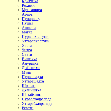
Криттика
Рохини
Мригашира
Ардра
Пунарвасу
Пушья
Ашлеша
Магха
Пурвапхалгуни
Уттарапхалгуни
Хаста
Читра
Свати
Вишакха
Анурадха
Джйештха
Мула
Пурвашадха
Уттарашадха
Шраван
Дхаништха
Шатабхиша
Пурвабхадрапада
Уттарабхадрапада
Ревати