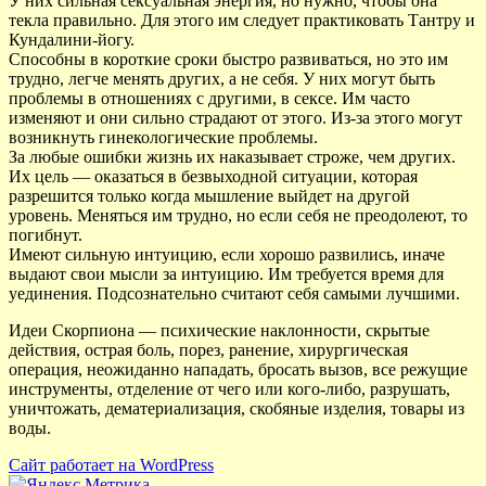
У них сильная сексуальная энергия, но нужно, чтобы она
текла правильно. Для этого им следует практиковать Тантру и
Кундалини-йогу.
Способны в короткие сроки быстро развиваться, но это им
трудно, легче менять других, а не себя. У них могут быть
проблемы в отношениях с другими, в сексе. Им часто
изменяют и они сильно страдают от этого. Из-за этого могут
возникнуть гинекологические проблемы.
За любые ошибки жизнь их наказывает строже, чем других.
Их цель — оказаться в безвыходной ситуации, которая
разрешится только когда мышление выйдет на другой
уровень. Меняться им трудно, но если себя не преодолеют, то
погибнут.
Имеют сильную интуицию, если хорошо развились, иначе
выдают свои мысли за интуицию. Им требуется время для
уединения. Подсознательно считают себя самыми лучшими.
Идеи Скорпиона — психические наклонности, скрытые
действия, острая боль, порез, ранение, хирургическая
операция, неожиданно нападать, бросать вызов, все режущие
инструменты, отделение от чего или кого-либо, разрушать,
уничтожать, дематериализация, скобяные изделия, товары из
воды.
Сайт работает на WordPress