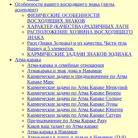
Особенности вашего восходящего знака (лагна,
асцендент)
ФИЗИЧЕСКИЕ ОСОБЕННОСТИ
ВОСХОДЯЩИХ ЗНАКОВ
ХАРАКТЕР (КАЧЕСТВА) РАЗЛИЧНЫХ ЛАГН
РАСПОЛОЖЕНИЕ ХОЗЯИНА ВОСХОДЯЩЕГО
ЗНАКА
Раси (Знаки Зодиака) и их качества. Части тела
Вишну и 5 элементов.
КАРМИЧЕСКИЕ ЗАДАЧИ ЗНАКОВ ЗОДИАКА
Атма-карака
Атма-карака и семейные отношения
Атмакарака и знак дома в Навамше
Кармические задачи и предназначение по Атма
Караке Марс
Кармические задачи по Атма Караке Меркурий
Кармические задачи по Атма Караке Венера
Кармические задачи по Атма Караке Солнце
Кармические задачи по Атма Караке Луны
Кармические задачи по Атма Караке Юпитер
Кармические задачи по Атма Караке Сатурн
Предназначение по Атма Караке Раху
Каков ваш талант по Атма-караке
Атма-карака в Навамше
Атмакарака в домах и знаках в Навамше {D-9}