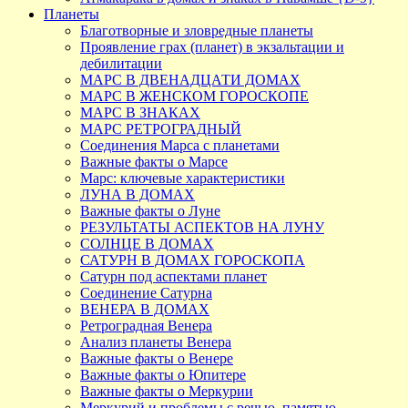
Планеты
Благотворные и зловредные планеты
Проявление грах (планет) в экзальтации и
дебилитации
МАРС В ДВЕНАДЦАТИ ДОМАХ
МАРС В ЖЕНСКОМ ГОРОСКОПЕ
МАРС В ЗНАКАХ
МАРС РЕТРОГРАДНЫЙ
Соединения Марса с планетами
Важные факты о Марсе
Марс: ключевые характеристики
ЛУНА В ДОМАХ
Важные факты о Луне
РЕЗУЛЬТАТЫ АСПЕКТОВ НА ЛУНУ
СОЛНЦЕ В ДОМАХ
САТУРН В ДОМАХ ГОРОСКОПА
Сатурн под аспектами планет
Соединение Сатурна
ВЕНЕРА В ДОМАХ
Ретроградная Венера
Анализ планеты Венера
Важные факты о Венере
Важные факты о Юпитере
Важные факты о Меркурии
Меркурий и проблемы с речью, памятью